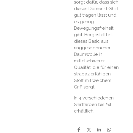
sorgt dafür, dass sich
dieses Damen-T-Shirt
gut tragen lässt und
es genug
Bewegungsfreiheit
gibt. Hergestellt ist
dieses Basic aus
ringgesponnener
Baumwolle in
mittelschwerer
Qualität, die für einen
strapazierfähigen
Stoff mit weichem
Griff sorgt.
In 4 verschiedenen
Shirtfarben bis 2xl
erhältlich.
T
T
T
T