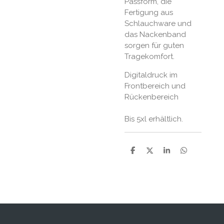
Passform, die
Fertigung aus
Schlauchware und
das Nackenband
sorgen für guten
Tragekomfort.
Digitaldruck im
Frontbereich und
Rückenbereich
Bis 5xl erhältlich.
T
T
T
T
e
e
e
e
i
i
i
i
l
l
l
l
e
e
e
e
n
n
n
n