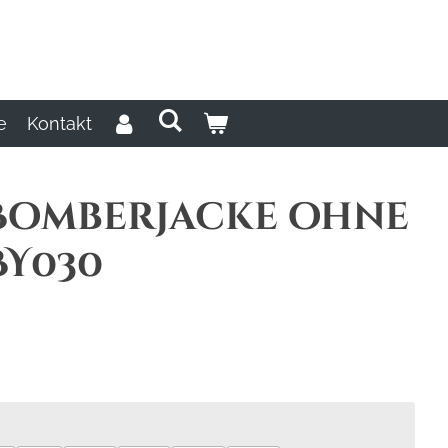
e
Kontakt
Bomberjacke ohne
BY030