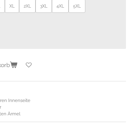
L
XL
2XL
3XL
4XL
5XL
korb
eren Innenseite
r
ten Ärmel